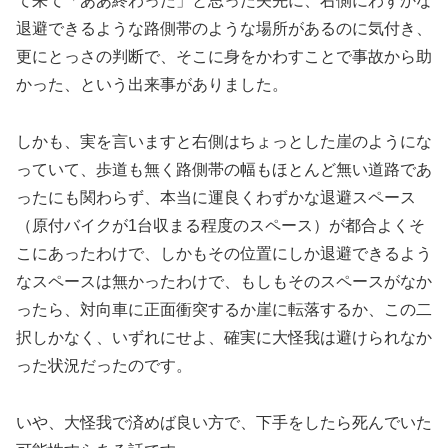
て来て「ああ終わった」と思った矢先に、右側にわずかな
退避できるような路側帯のような場所があるのに気付き、
更にとっさの判断で、そこに身をかわすことで事故から助
かった、という出来事がありました。
しかも、実を言いますと右側はちょっとした崖のようにな
っていて、歩道も無く路側帯の幅もほとんど無い道路であ
ったにも関わらず、本当に運良くわずかな退避スペース
（原付バイクが1台収まる程度のスペース）が都合よくそ
こにあったわけで、しかもその位置にしか退避できるよう
なスペースは無かったわけで、もしもそのスペースがなか
ったら、対向車に正面衝突するか崖に転落するか、この二
択しかなく、いずれにせよ、確実に大怪我は避けられなか
った状況だったのです。
いや、大怪我で済めば良い方で、下手をしたら死んでいた