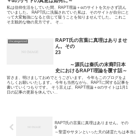
＋αのサイトの真意は如何に～
私は信仰生活をしていた間、RAPT理論＋αのサイトを欠かさず読ん
でいました。 RAPT氏に洗脳されていた私は、そのサイトが自分にと
って大変勉強になると信じて疑うことを知りませんでした。 これこ
そ主観的な物の見方です。 そ...
RAPT氏の言葉に真理はありませ
Uncategorized
ん。その
23
～源氏は秦氏の末裔⁉日本
史におけるRAPT理論を覆す話～
皆さま、明けましておめでとうございます。 今年もこのブログをよ
ろしくお願いいたします。 今年も当然ながら、RAPTに関する記事を
書いていくつもりです。 そう言えば、RAPT理論＋αのサイトは1月1
日の記事の更新を休んでい...
RAPT氏の言葉に真理はありません。その
～聖霊やサタンといった