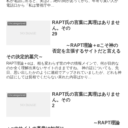
私が電話に出ると、実は2，3秒の間があってから、年寄り臭い人が
電話口から「私は警視庁中...
RAPT氏の言葉に真理はありませ
Uncategorized
ん。その
29
～RAPT理論＋αこそ神の
否定を主張するサイトだと言える
その決定的墓穴～
RAPT理論＋αは、相も変わらず世の中の情報メインで、何が目的な
のか全く理解出来ないサイトのままですね。 神の証についても、先
日、思い出したかのように連続でアップされていましたが、どれも神
の証にしては貧相でくだらない呆れた内容ばかり...
RAPT氏の言葉に真理はありませ
Uncategorized
ん。その
2
～RAPT理論