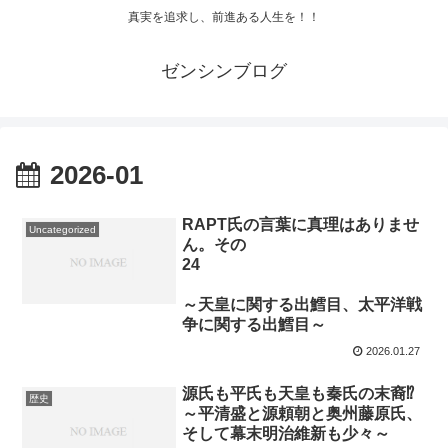
真実を追求し、前進ある人生を！！
ゼンシンブログ
2026-01
RAPT氏の言葉に真理はありませ
Uncategorized
ん。その
24
～天皇に関する出鱈目、太平洋戦
争に関する出鱈目～
2026.01.27
源氏も平氏も天皇も秦氏の末裔⁉
歴史
～平清盛と源頼朝と奥州藤原氏、
そして幕末明治維新も少々～