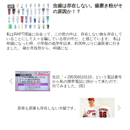
虫歯は存在しない。歯磨き粉がそ
健康
の原因か！？
私はRAPT理論に出会って、この世の中は、存在しない物を存在して
いることにして人々を騙している世の中だ、と感じています。 私は
40歳になった時、小学校の低学年以来、約30年ぶりに歯医者に行き
ました。 確か市役所から、40歳にな...
先日「＋295356510110」という電話番号
から私の携帯電話に掛かって来たので、
出てみました。(笑)
原発も原爆も存在しない大嘘です。