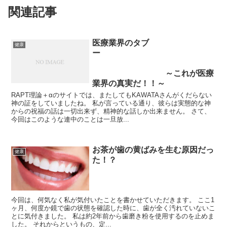
関連記事
医療業界のタブ
健康
ー
～これが医療
業界の真実だ！！～
RAPT理論＋αのサイトでは、またしてもKAWATAさんがくだらない
神の証をしていましたね。 私が言っている通り、彼らは実態的な神
からの祝福の話は一切出来ず、精神的な話しか出来ません。 さて、
今回はこのような連中のことは一旦放...
お茶が歯の黄ばみを生む原因だっ
健康
た！？
今回は、何気なく私が気付いたことを書かせていただきます。 ここ1
ヶ月、何度か鏡で歯の状態を確認した時に、歯が全く汚れていないこ
とに気付きました。 私は約2年前から歯磨き粉を使用するのを止めま
した。 それからというもの、定...